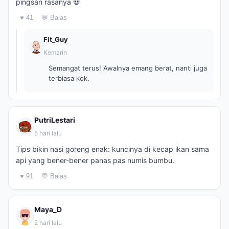
pingsan rasanya 💀
♥ 41
💬 Balas
Fit_Guy
Kemarin
Semangat terus! Awalnya emang berat, nanti juga
terbiasa kok.
PutriLestari
5 hari lalu
Tips bikin nasi goreng enak: kuncinya di kecap ikan sama
api yang bener-bener panas pas numis bumbu.
♥ 91
💬 Balas
Maya_D
2 hari lalu