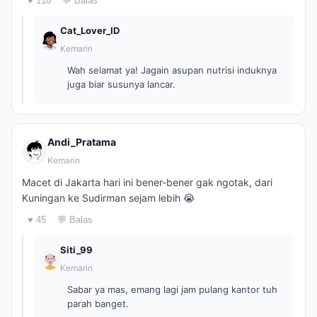
♥ 110
💬 Balas
Cat_Lover_ID
Kemarin
Wah selamat ya! Jagain asupan nutrisi induknya
juga biar susunya lancar.
Andi_Pratama
Kemarin
Macet di Jakarta hari ini bener-bener gak ngotak, dari
Kuningan ke Sudirman sejam lebih 😭
♥ 45
💬 Balas
Siti_99
Kemarin
Sabar ya mas, emang lagi jam pulang kantor tuh
parah banget.