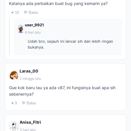
Katanya ada perbaikan buat bug yang kemarin ya?
♥ 16
💬 Balas
user_9921
6 hari lalu
Udah bro, sejauh ini lancar sih dan lebih ringan
bukanya.
Laras_00
2 minggu lalu
Gue kok baru tau ya ada v87, ini fungsinya buat apa sih
sebenernya?
♥ 9
💬 Balas
Anisa_Fitri
3 hari lalu