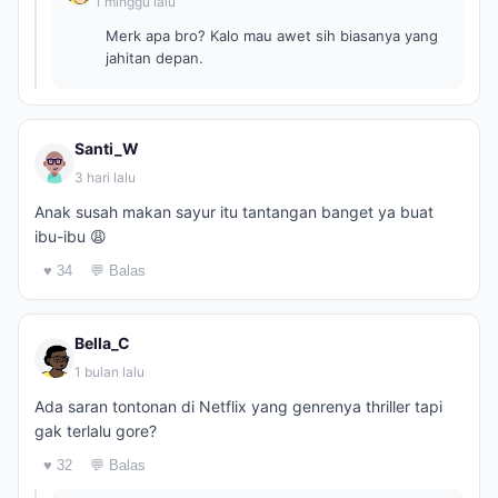
1 minggu lalu
Merk apa bro? Kalo mau awet sih biasanya yang
jahitan depan.
Santi_W
3 hari lalu
Anak susah makan sayur itu tantangan banget ya buat
ibu-ibu 😩
♥ 34
💬 Balas
Bella_C
1 bulan lalu
Ada saran tontonan di Netflix yang genrenya thriller tapi
gak terlalu gore?
♥ 32
💬 Balas