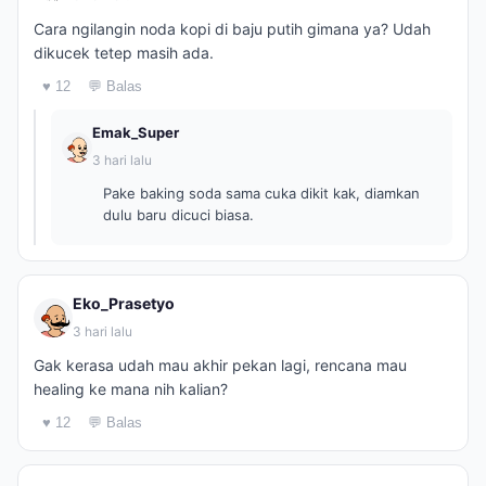
Cara ngilangin noda kopi di baju putih gimana ya? Udah
dikucek tetep masih ada.
♥ 12
💬 Balas
Emak_Super
3 hari lalu
Pake baking soda sama cuka dikit kak, diamkan
dulu baru dicuci biasa.
Eko_Prasetyo
3 hari lalu
Gak kerasa udah mau akhir pekan lagi, rencana mau
healing ke mana nih kalian?
♥ 12
💬 Balas