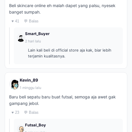
Beli skincare online eh malah dapet yang palsu, nyesek
banget sumpah.
♥ 41
💬 Balas
Smart_Buyer
2 hari lalu
Lain kali beli di official store aja kak, biar lebih
terjamin kualitasnya.
Kevin_89
1 minggu lalu
Baru beli sepatu baru buat futsal, semoga aja awet gak
gampang jebol.
♥ 23
💬 Balas
Futsal_Boy