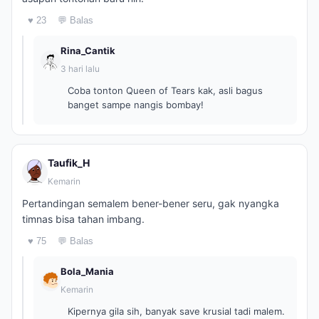
♥ 23
💬 Balas
Rina_Cantik
3 hari lalu
Coba tonton Queen of Tears kak, asli bagus
banget sampe nangis bombay!
Taufik_H
Kemarin
Pertandingan semalem bener-bener seru, gak nyangka
timnas bisa tahan imbang.
♥ 75
💬 Balas
Bola_Mania
Kemarin
Kipernya gila sih, banyak save krusial tadi malem.