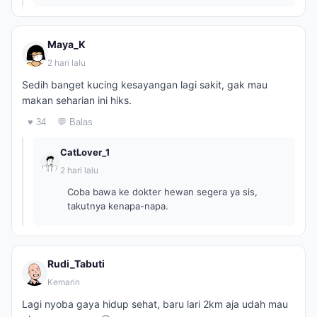
Maya_K
2 hari lalu
Sedih banget kucing kesayangan lagi sakit, gak mau
makan seharian ini hiks.
♥ 34
💬 Balas
CatLover_1
2 hari lalu
Coba bawa ke dokter hewan segera ya sis,
takutnya kenapa-napa.
Rudi_Tabuti
Kemarin
Lagi nyoba gaya hidup sehat, baru lari 2km aja udah mau