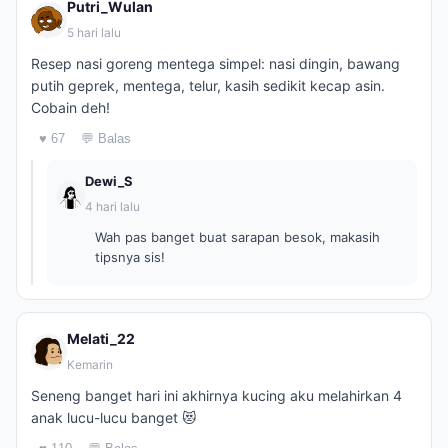
Putri_Wulan
5 hari lalu
Resep nasi goreng mentega simpel: nasi dingin, bawang
putih geprek, mentega, telur, kasih sedikit kecap asin.
Cobain deh!
♥ 67
💬 Balas
Dewi_S
4 hari lalu
Wah pas banget buat sarapan besok, makasih
tipsnya sis!
Melati_22
Kemarin
Seneng banget hari ini akhirnya kucing aku melahirkan 4
anak lucu-lucu banget 😻