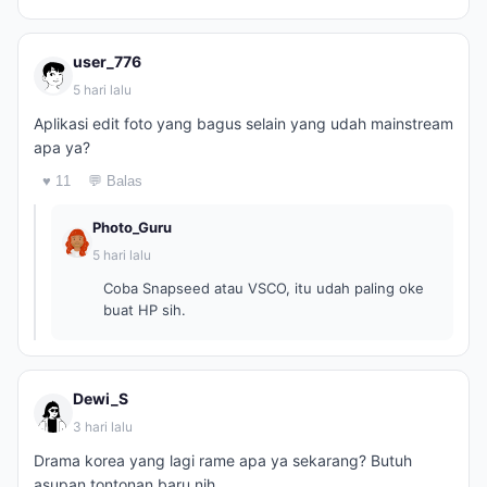
user_776
5 hari lalu
Aplikasi edit foto yang bagus selain yang udah mainstream
apa ya?
♥ 11
💬 Balas
Photo_Guru
5 hari lalu
Coba Snapseed atau VSCO, itu udah paling oke
buat HP sih.
Dewi_S
3 hari lalu
Drama korea yang lagi rame apa ya sekarang? Butuh
asupan tontonan baru nih.