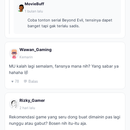
MovieBuff
1 bulan lalu
Coba tonton serial Beyond Evil, tensinya dapet
banget tapi gak terlalu sadis.
Wawan_Gaming
Kemarin
MU kalah lagi semalam, fansnya mana nih? Yang sabar ya
hahaha 🤣
♥ 78
💬 Balas
Rizky_Gamer
2 hari lalu
Rekomendasi game yang seru dong buat dimainin pas lagi
nunggu atau gabut? Bosen nih itu-itu aja.