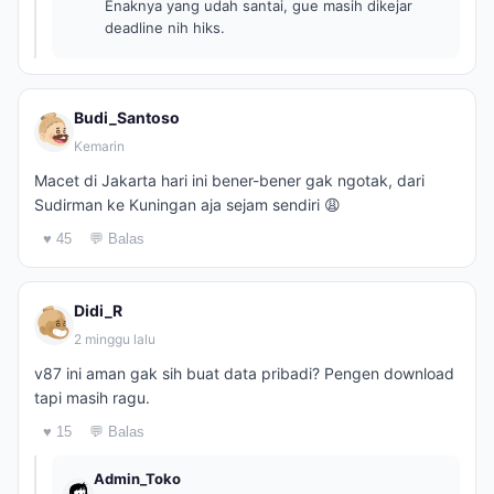
Enaknya yang udah santai, gue masih dikejar
deadline nih hiks.
Budi_Santoso
Kemarin
Macet di Jakarta hari ini bener-bener gak ngotak, dari
Sudirman ke Kuningan aja sejam sendiri 😩
♥ 45
💬 Balas
Didi_R
2 minggu lalu
v87 ini aman gak sih buat data pribadi? Pengen download
tapi masih ragu.
♥ 15
💬 Balas
Admin_Toko