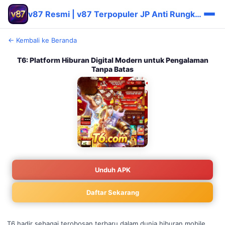
v87 Resmi | v87 Terpopuler JP Anti Rungkad 🔥
← Kembali ke Beranda
T6: Platform Hiburan Digital Modern untuk Pengalaman
Tanpa Batas
Unduh APK
Daftar Sekarang
T6 hadir sebagai terobosan terbaru dalam dunia hiburan mobile