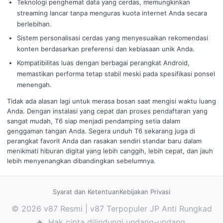
Teknologi penghemat data yang cerdas, memungkinkan
streaming lancar tanpa menguras kuota internet Anda secara
berlebihan.
Sistem personalisasi cerdas yang menyesuaikan rekomendasi
konten berdasarkan preferensi dan kebiasaan unik Anda.
Kompatibilitas luas dengan berbagai perangkat Android,
memastikan performa tetap stabil meski pada spesifikasi ponsel
menengah.
Tidak ada alasan lagi untuk merasa bosan saat mengisi waktu luang
Anda. Dengan instalasi yang cepat dan proses pendaftaran yang
sangat mudah, T6 siap menjadi pendamping setia dalam
genggaman tangan Anda. Segera unduh T6 sekarang juga di
perangkat favorit Anda dan rasakan sendiri standar baru dalam
menikmati hiburan digital yang lebih canggih, lebih cepat, dan jauh
lebih menyenangkan dibandingkan sebelumnya.
Syarat dan Ketentuan
Kebijakan Privasi
© 2026 v87 Resmi | v87 Terpopuler JP Anti Rungkad
🔥. Hak cipta dilindungi undang-undang.