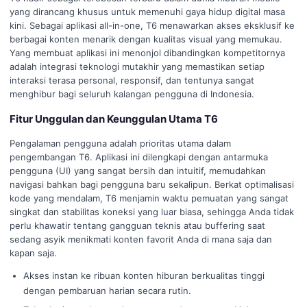
yang dirancang khusus untuk memenuhi gaya hidup digital masa
kini. Sebagai aplikasi all-in-one, T6 menawarkan akses eksklusif ke
berbagai konten menarik dengan kualitas visual yang memukau.
Yang membuat aplikasi ini menonjol dibandingkan kompetitornya
adalah integrasi teknologi mutakhir yang memastikan setiap
interaksi terasa personal, responsif, dan tentunya sangat
menghibur bagi seluruh kalangan pengguna di Indonesia.
Fitur Unggulan dan Keunggulan Utama T6
Pengalaman pengguna adalah prioritas utama dalam
pengembangan T6. Aplikasi ini dilengkapi dengan antarmuka
pengguna (UI) yang sangat bersih dan intuitif, memudahkan
navigasi bahkan bagi pengguna baru sekalipun. Berkat optimalisasi
kode yang mendalam, T6 menjamin waktu pemuatan yang sangat
singkat dan stabilitas koneksi yang luar biasa, sehingga Anda tidak
perlu khawatir tentang gangguan teknis atau buffering saat
sedang asyik menikmati konten favorit Anda di mana saja dan
kapan saja.
Akses instan ke ribuan konten hiburan berkualitas tinggi
dengan pembaruan harian secara rutin.